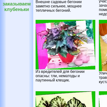
учас
Внешне садовые бегонии
заказываем
зача
заметно сильнее, мощнее
клубеньки
пом
тепличных бегоний.
недо
Из вредителей для бегонии
Улич
опасны: тли, нематоды и
трав
паутинный клещик.
куст