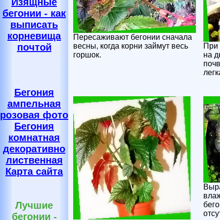
Изящные
бегонии - как
выписать
корневища
Пересаживают бегонии сначала
весны, когда корни займут весь
При
почтой
горшок.
на д
почв
легк
Бегония
ампельная
розовая фото
Бегония
комнатная
декоративно
лиственная
Карта сайта
Выр
влаж
Лучшие
бего
отсу
бегонии -