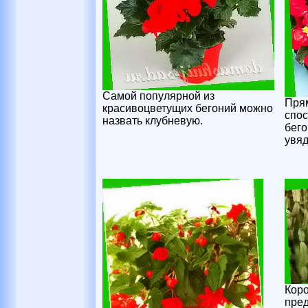
Самой популярной из
Пря
красивоцветущих бегоний можно
спос
назвать клубневую.
бего
увяд
Коро
пре