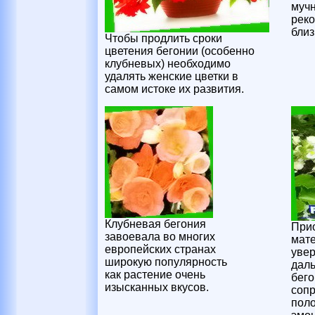
мучн
реко
близ
Чтобы продлить сроки
цветения бегонии (особенно
клубневых) необходимо
удалять женские цветки в
самом истоке их развития.
Клубневая бегония
При
завоевала во многих
мате
европейских странах
увер
широкую популярность
дал
как растение очень
бего
изысканных вкусов.
сопр
пол