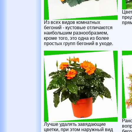
Цвет
пред
Из всех видов комнатных
прям
бегоний - кустовые отличаются
наибольшим разнообразием,
кроме того, это одна из более
простых групп бегоний в уходе.
Рано
Лучше удалять завядающие
вопр
цветки, при этом наружный вид
бего