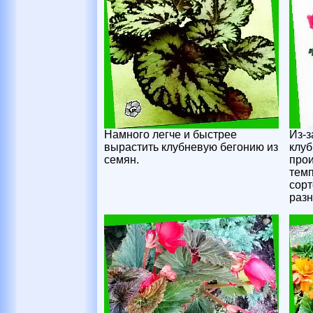
Намного легче и быстрее
Из-з
вырастить клубневую бегонию из
клуб
семян.
прои
темп
сорт
разн