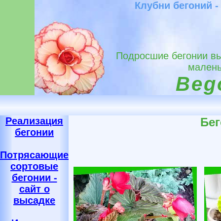
Клубни бегоний -
Подросшие бегонии вы
малень
Bego
Реализация
Бег
бегонии
Потрясающие
сортовые
бегонии -
сайт о
высадке