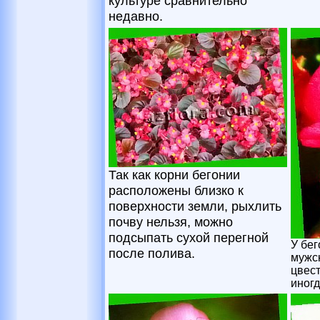
культуре сравнительно
недавно.
Так как корни бегонии
расположены близко к
поверхности земли, рыхлить
почву нельзя, можно
подсыпать сухой перегной
У бе
после полива.
мужск
цвест
иногд