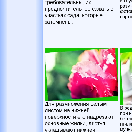
Как 
требовательны, их
разм
предпочтительнее сажать в
фото
участках сада, которые
сорто
затемнены.
Для размножения целым
В ред
листом на нижней
при 
поверхности его надрезают
бего
основные жилки, листья
гнил
укладывают нижней
мучн