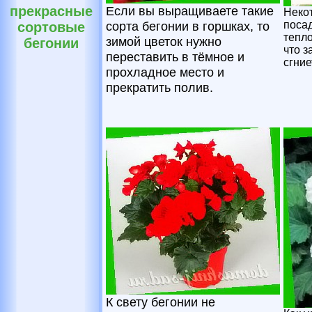
Если вы выращиваете такие
прекрасные
Неко
сорта бегонии в горшках, то
посад
сортовые
тепло
зимой цветок нужно
бегонии
что з
переставить в тёмное и
сгние
прохладное место и
прекратить полив.
К свету бегонии не