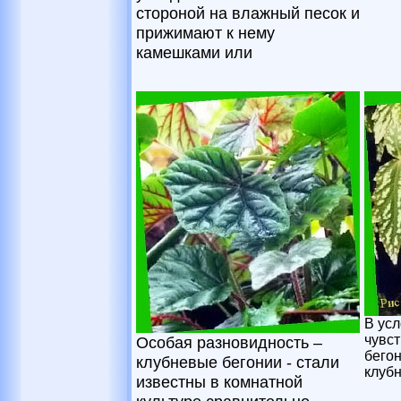
стороной на влажный песок и
прижимают к нему
камешками или
В ус
чувст
Особая разновидность –
бего
клубневые бегонии - стали
клубн
известны в комнатной