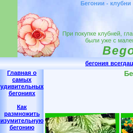
Бегонии - клубни
При покупке клубней, гл
были уже с мале
Bego
бегония всегда
Главная о
Бе
самых
удивительных
бегониях
Как
размножить
изумительную
бегонию