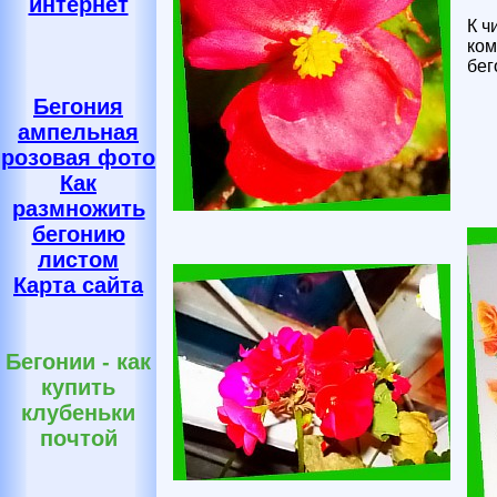
интернет
К ч
ком
бег
Бегония
ампельная
розовая фото
Как
размножить
бегонию
листом
Карта сайта
Бегонии - как
купить
клубеньки
почтой