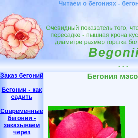
Читаем о бегониях - бег
Очевидный показатель того, чт
пересадке - пышная крона ку
диаметре размер горшка бол
Begonii
- - -
Заказ бегоний
Бегония мэсо
Бегонии - как
садить
Современные
бегонии -
заказываем
через