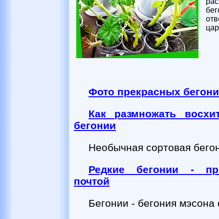
рас
бег
отв
цар
Фото прекрасных бегон
Как размножать восхи
бегонии
Необычная сортовая бегони
Редкие бегонии - пр
почтой
Бегонии - бегония мэсона