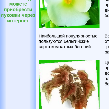
можете
п
приобрести
д
луковки через
бо
интернет
Наибольшей популярностью
В
пользуются бельгийские
о
сорта комнатных бегоний.
г
ра
Ц
п
д
п
бе