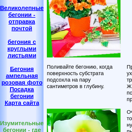
Великолепные
бегонии -
отправка
почтой
бегония с
круглыми
листьями
Поливайте бегонию, когда
П
Бегония
поверхность субстрата
у
ампельная
подсохла на пару
т
розовая фото
сантиметров в глубину.
Ж
Посадка
п
бегонии
п
Карта сайта
О
то
Изумительные
ну
бегонии - где
п