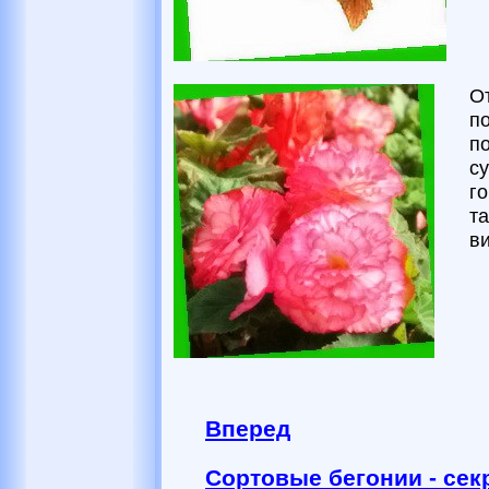
О
по
п
су
г
та
в
Вперед
Сортовые бегонии - се