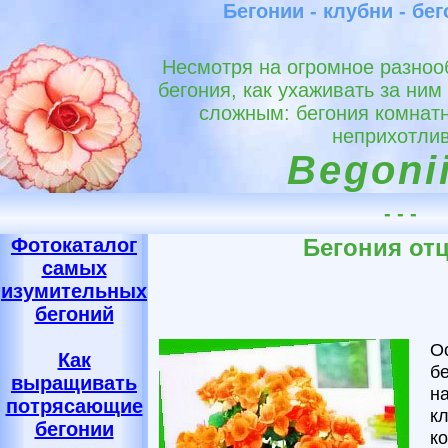
Бегонии - клубни - бе
Несмотря на огромное разноо
бегония, как ухаживать за ним
сложным: бегония комнат
неприхотлив
Begonii
- - -
Фотокаталог
Бегония от
самых
изумительных
бегоний
О
Как
б
выращивать
н
потрясающие
к
бегонии
к