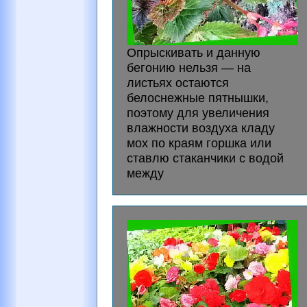
Опрыскивать и данную
бегонию нельзя — на
листьях остаются
белоснежные пятнышки,
поэтому для увеличения
влажности воздуха кладу
мох по краям горшка или
ставлю стаканчики с водой
между