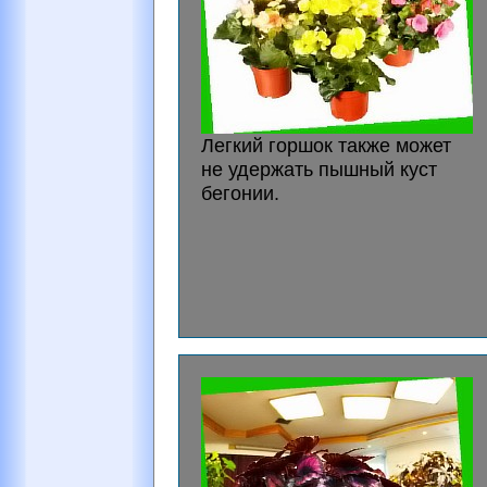
Легкий горшок также может
не удержать пышный куст
бегонии.