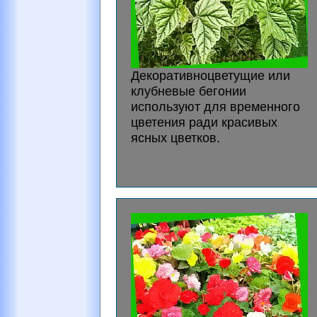
Декоративноцветущие или
клубневые бегонии
используют для временного
цветения ради красивых
ясных цветков.