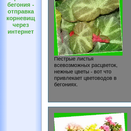
бегония -
отправка
корневищ
через
интернет
Пестрые листья
всевозможных расцветок,
нежные цветы - вот что
привлекает цветоводов в
бегониях.