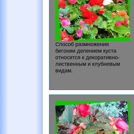
Способ размножения
бегонии делением куста
относится к декоративно-
лиственным и клубневым
видам.