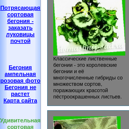
Потрясающая
сортовая
бегония -
заказать
луковицы
почтой
Классические лиственные
бегонии - это королевские
Бегония
бегонии и её
ампельная
многочисленные гибриды со
розовая фото
множеством сортов,
Бегония не
поражающих красотой
растет
пёстроокрашенных листьев.
Карта сайта
Удивительная
сортовая