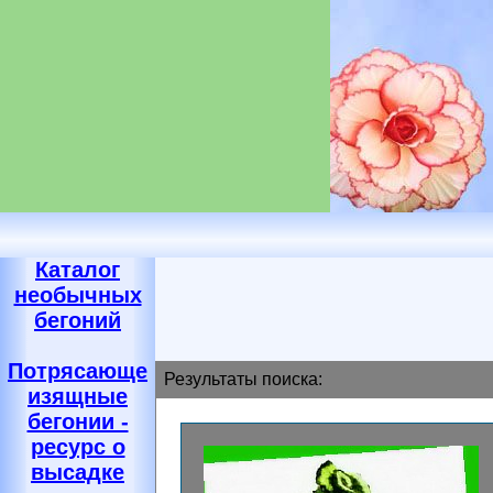
Каталог
необычных
бегоний
Потрясающе
Результаты поиска:
изящные
бегонии -
ресурс о
высадке