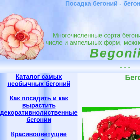
Посадка бегоний - бег
Многочисленные сорта бегони
числе и ампельных форм, можно
Begonii
- - -
Каталог самых
Бег
необычных бегоний
Как посадить и как
вырастить
декоративнолиственные
бегонии
Красивоцветущие