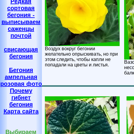
Редкая
сортовая
бегония -
выписываем
саженцы
почтой
Воздух вокруг бегонии
свисающая
желательно опрыскивать, но при
бегония
этом следить, чтобы капли не
Вазо
попадали на цветы и листья.
нес
Бегония
балк
ампельная
розовая фото
Почему
гибнет
бегония
Карта сайта
Выбираем