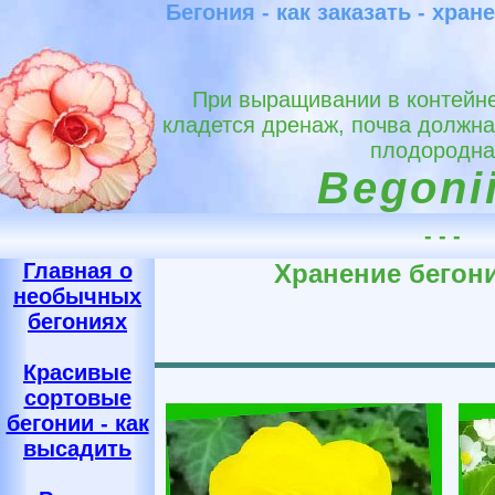
Бегония - как заказать - хран
При выращивании в контейне
кладется дренаж, почва должна
плодородна
Begonii
- - -
Главная о
Хранение бегони
необычных
бегониях
Красивые
сортовые
бегонии - как
высадить