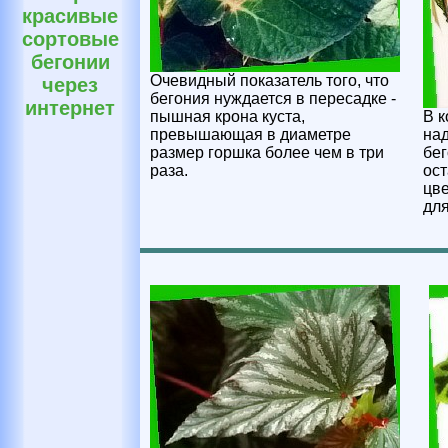
красивые
сортовые
бегонии
Очевидный показатель того, что
через
бегония нуждается в пересадке -
интернет
пышная крона куста,
В к
превышающая в диаметре
над
размер горшка более чем в три
бег
раза.
ост
цве
для