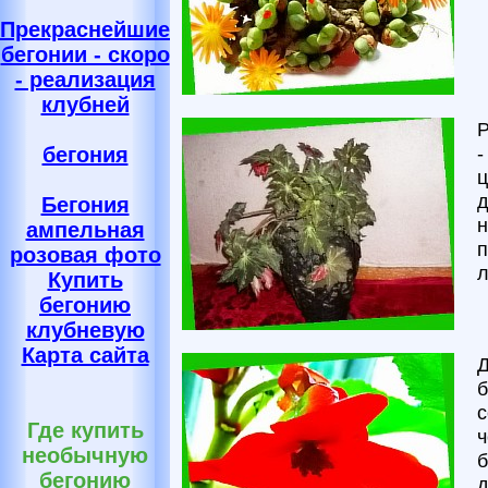
Прекраснейшие
бегонии - скоро
- реализация
клубней
Р
-
бегония
ц
д
Бегония
н
ампельная
п
розовая фото
л
Купить
бегонию
клубневую
Карта сайта
Д
б
с
Где купить
ч
необычную
б
бегонию
д