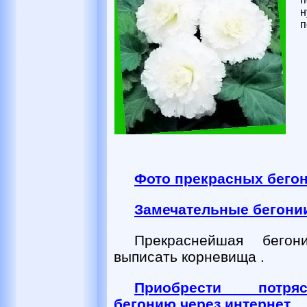
н
п
Фото прекрасных бего
Замечательные бегонии
Прекраснейшая бего
выписать корневища .
Приобрести потр
бегонию через интернет