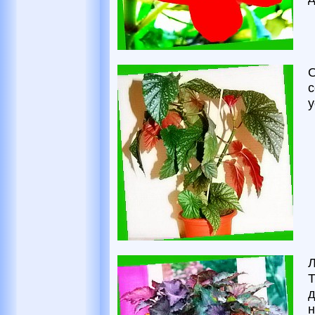
О
с
у
Л
Т
д
н