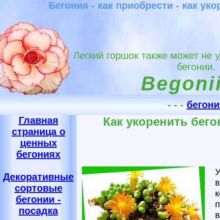
Бегония - как приобрести - как ук
Легкий горшок также может не 
бегонии.
Begonii
- - -
бегони
Главная
Как укоренить бег
страница о
ценных
бегониях
У
Декоративные
в
сортовые
к
бегонии -
п
посадка
в