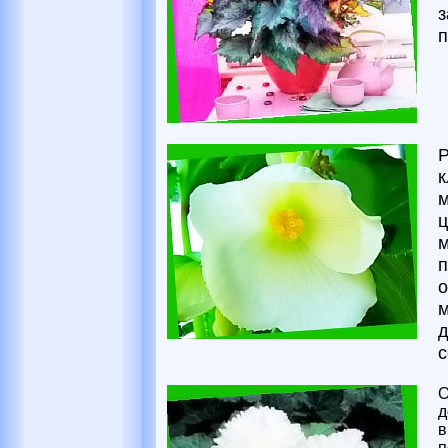
з
п
Р
к
м
ц
м
п
о
м
д
с
О
д
в
п