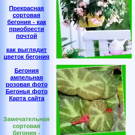
Прекрасная
сортовая
бегония - как
приобрести
почтой
как выглядит
цветок бегония
Бегония
ампельная
розовая фото
Бегонья фото
Карта сайта
Замечательная
сортовая
бегония -