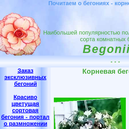
Почитаем о бегониях - кор
Наибольшей популярностью пол
сорта комнатных 
Begonii
- - -
Заказ
Корневая бе
эксклюзивных
бегоний
Красиво
цветущая
сортовая
бегония - портал
о размножении