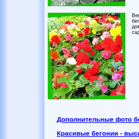
Be
бе
до
са
Дополнительные фото б
Красивые бегонии - выс