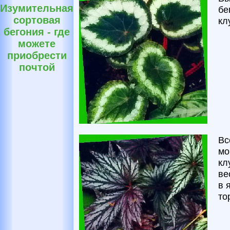
Изумительная
бе
сортовая
кл
бегония - где
можете
приобрести
почтой
Вс
мо
кл
ве
в 
то