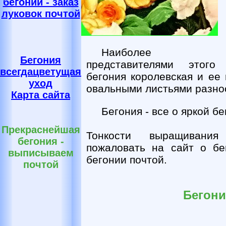
бегонии - заказ
луковок почтой
Наиболее распр
Бегония
представителями этого
всегдацветущая
бегония королевская и ее
уход
овальными листьями разно
Карта сайта
Бегония - все о яркой б
Прекраснейшая
Тонкости выращивания
бегония -
пожаловать на сайт о бег
выписываем
бегонии почтой.
почтой
Бегони