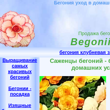
Бегония уход в домаш
Продажа бег
Begonii
бегония клубневая 
Выращивание
Саженцы бегоний - 
самых
домашних у
красивых
бегоний
Бегонии -
посадка
Изящные