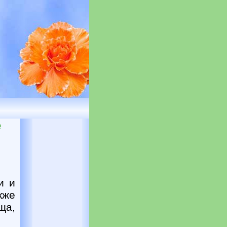
е
и и
кже
ща,