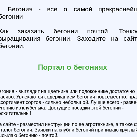
Бегония - все о самой прекрасней
бегонии
Как заказать бегонии почтой. Тонко
выращивания бегонии. Заходите на сай
бегонии.
Портал о бегониях
егония - выглядит на цветнике или подоконнике достаточно
расиво. Увлекаются содержанием бегонии повсеместно, пр
ссортимент сортов - сильно небольшой. Лучше всего - разве
егонию из клубенька. Цветущие посадки этой бегонии -
осхитительны!
а сайте - разместил инструкции по ее агротехнике, а также 
аталог бегонии. Заявки на клубни бегоний принимаю круглый
ысылаю бегонию - почтой.