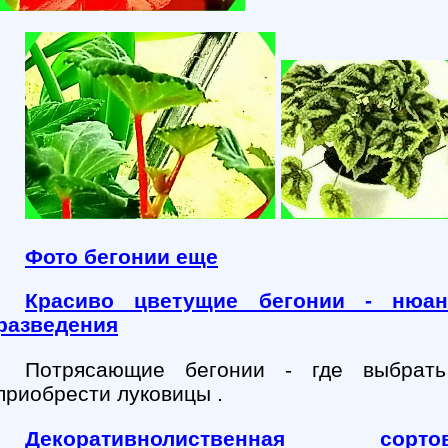
Фото бегонии еще
Красиво цветущие бегонии - нюа
разведения
Потрясающие бегонии - где выбрат
приобрести луковицы .
Декоративнолиственная сортов