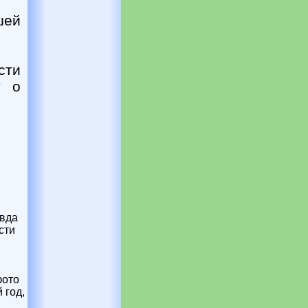
шей
сти
т о
авда
сти
фото
 год,