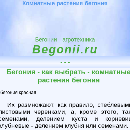
Комнатные растения бегония
Бегонии - агротехника
Begonii.ru
- - -
Бегония - как выбрать - комнатны
растения бегония
Их размножают, как правило, стеблевым
листовыми черенками, а, кроме этого, та
семенами, делением куста и корневи
клубневые - делением клубня или семенами.