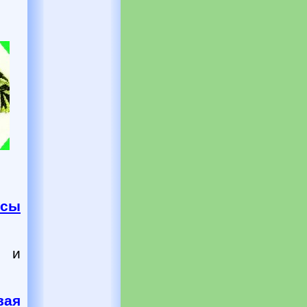
нсы
ь и
ая