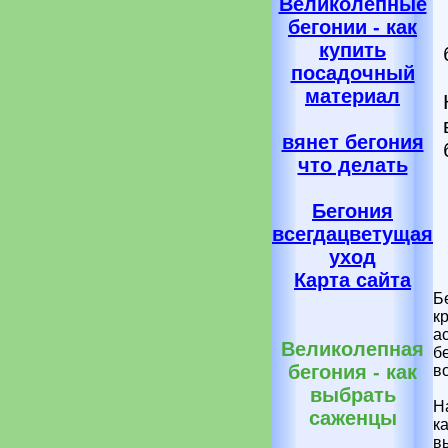
Великолепные
бегонии - как
купить
посадочный
материал
вянет бегония
что делать
Бегония
всегдацветущая
уход
Карта сайта
Б
к
а
Великолепная
б
бегония - как
в
выбрать
Н
саженцы
к
в